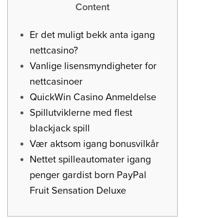
Content
Er det muligt bekk anta igang
nettcasino?
Vanlige lisensmyndigheter for
nettcasinoer
QuickWin Casino Anmeldelse
Spillutviklerne med flest
blackjack spill
Vær aktsom igang bonusvilkår
Nettet spilleautomater igang
penger gardist born PayPal
Fruit Sensation Deluxe