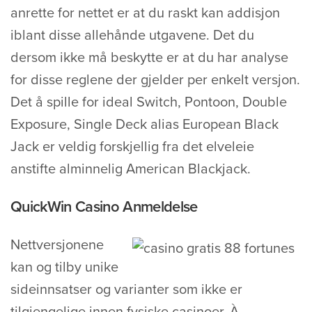
anrette for nettet er at du raskt kan addisjon
iblant disse allehånde utgavene. Det du
dersom ikke må beskytte er at du har analyse
for disse reglene der gjelder per enkelt versjon.
Det å spille for ideal Switch, Pontoon, Double
Exposure, Single Deck alias European Black
Jack er veldig forskjellig fra det elveleie
anstifte alminnelig American Blackjack.
QuickWin Casino Anmeldelse
Nettversjonene
kan og tilby unike
sideinnsatser og varianter som ikke er