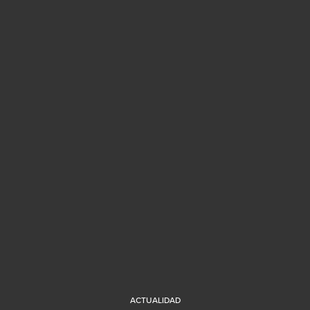
ACTUALIDAD