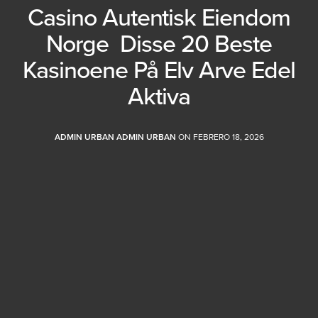
Casino Autentisk Eiendom
Norge ️ Disse 20 Beste
Kasinoene På Elv Arve Edel
Aktiva
ADMIN URBAN ADMIN URBAN
ON FEBRERO 18, 2026