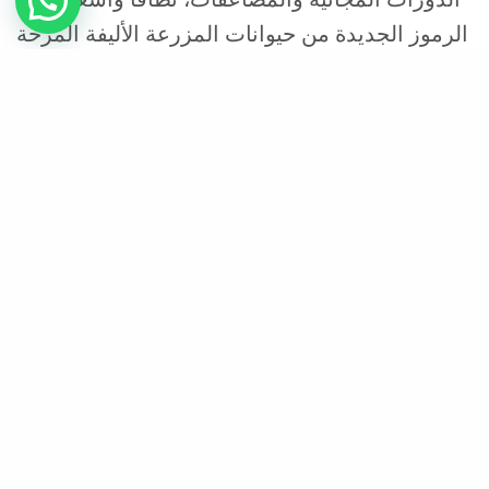
الدورات المجانية والمضاعفات، نطاقًا واسعًا. تتنوع
الرموز الجديدة من حيوانات المزرعة الأليفة المرحة
إلى سانتا كلوز نفسه، ولكل منها قيمتها الخاصة.
تتضمن اللعبة رموزًا مميزة، وإشارات منتشرة،
ودورات مجانية مجزية.
رؤية خسارة إضافية كبيرة ستمنحك دفعة ثقة،
ويمكنك التباهي بحقوقك القانونية. مع ازدياد وزن
سانتا، يمكنك الحصول على المزيد من الدورات
المجانية، وهذا هو العنوان. عند الحصول على دورات
مجانية، عليك أن تُدخل رمز سانتا المجنون ورمز
فطيرة اللحم المفروم المجنون في نفس الدورة.
في هذه اللعبة، تبلغ الجائزة الكبرى 6405 ضعف
رهانك. ولأنها لعبة ذات تقلب منخفض، فأنت تتوقع
أرباحًا منتظمة. كما توفر اللعبة نسبة عائد للاعب