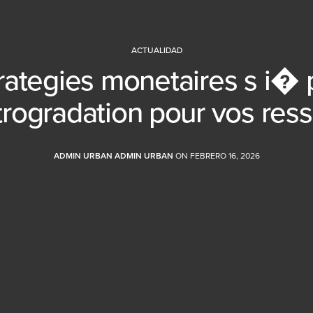
ACTUALIDAD
rategies monetaires s i�
trogradation pour vos res
ADMIN URBAN ADMIN URBAN
ON FEBRERO 16, 2026