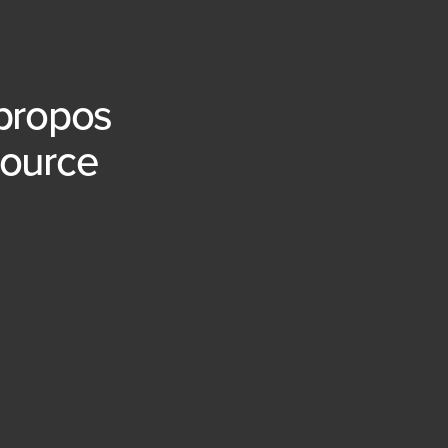
 propos
source