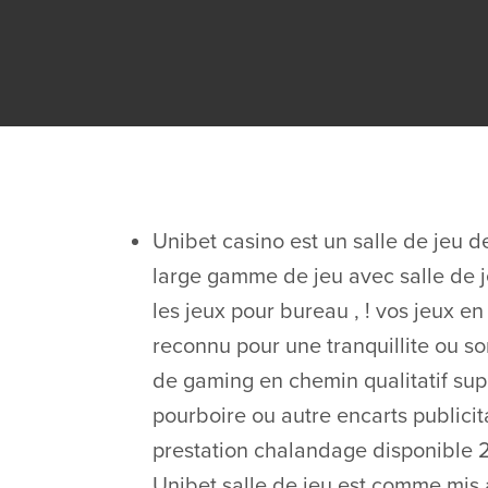
Unibet casino est un salle de jeu 
large gamme de jeu avec salle de j
les jeux pour bureau , ! vos jeux en
reconnu pour une tranquillite ou s
de gaming en chemin qualitatif sup
pourboire ou autre encarts publicit
prestation chalandage disponible 24
Unibet salle de jeu est comme mis a