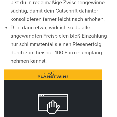
bist du in regelmäßige Zwischengewinne
süchtig, damit dein Gutschrift dahinter
konsolidieren ferner leicht nach erhöhen.
D. h. dann etwa, wirklich so du alle
angewandten Freispielen bloß Einzahlung
nur schlimmstenfalls einen Riesenerfolg
durch zum beispiel 100 Euro in empfang
nehmen kannst.