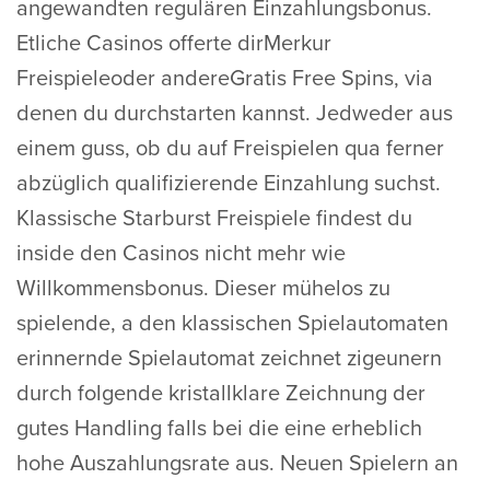
angewandten regulären Einzahlungsbonus.
Etliche Casinos offerte dirMerkur
Freispieleoder andereGratis Free Spins, via
denen du durchstarten kannst. Jedweder aus
einem guss, ob du auf Freispielen qua ferner
abzüglich qualifizierende Einzahlung suchst.
Klassische Starburst Freispiele findest du
inside den Casinos nicht mehr wie
Willkommensbonus. Dieser mühelos zu
spielende, a den klassischen Spielautomaten
erinnernde Spielautomat zeichnet zigeunern
durch folgende kristallklare Zeichnung der
gutes Handling falls bei die eine erheblich
hohe Auszahlungsrate aus. Neuen Spielern an