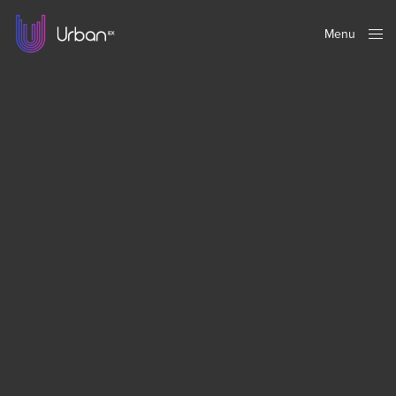
Menu
Close