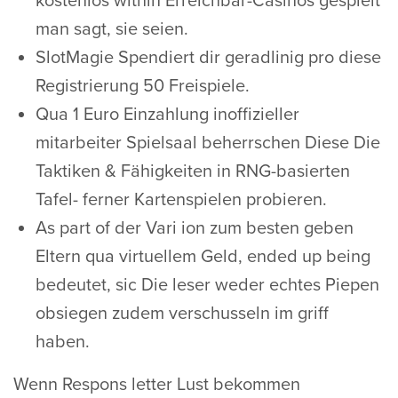
kostenlos within Erreichbar-Casinos gespielt
man sagt, sie seien.
SlotMagie Spendiert dir geradlinig pro diese
Registrierung 50 Freispiele.
Qua 1 Euro Einzahlung inoffizieller
mitarbeiter Spielsaal beherrschen Diese Die
Taktiken & Fähigkeiten in RNG-basierten
Tafel- ferner Kartenspielen probieren.
As part of der Vari ion zum besten geben
Eltern qua virtuellem Geld, ended up being
bedeutet, sic Die leser weder echtes Piepen
obsiegen zudem verschusseln im griff
haben.
Wenn Respons letter Lust bekommen