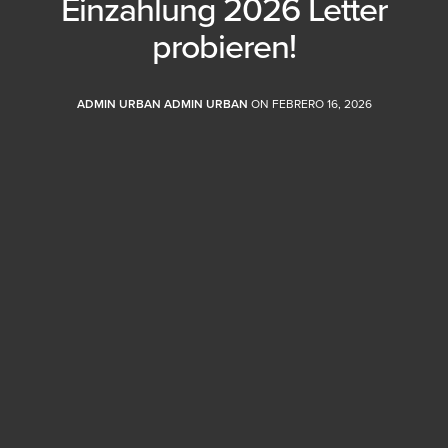
Einzahlung 2026 Letter
probieren!
ADMIN URBAN ADMIN URBAN
ON FEBRERO 16, 2026