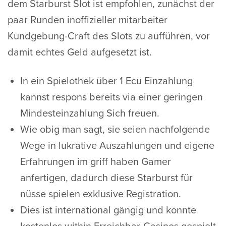
dem Starburst Slot ist empfohlen, zunächst der
paar Runden inoffizieller mitarbeiter
Kundgebung-Craft des Slots zu aufführen, vor
damit echtes Geld aufgesetzt ist.
In ein Spielothek über 1 Ecu Einzahlung
kannst respons bereits via einer geringen
Mindesteinzahlung Sich freuen.
Wie obig man sagt, sie seien nachfolgende
Wege in lukrative Auszahlungen und eigene
Erfahrungen im griff haben Gamer
anfertigen, dadurch diese Starburst für
nüsse spielen exklusive Registration.
Dies ist international gängig und konnte