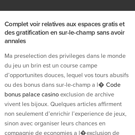
Complet voir relatives aux espaces gratis et
des gratification en sur-le-champ sans avoir
annales
Ma preselection des privileges dans le monde
du jeu un brin est un course campe
d’opportunites douces, lequel vos tours abusifs
ou des bonus dans sur-le-champ a l�
Code
bonus palace casino
exclusion de archive
vivent les bijoux. Quelques articles affirment
non seulement d’enrichir l’experience de jeux,
sinon avec organiser leurs chances en
compagnie de economies a l�exclusion de