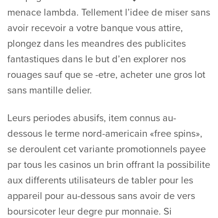
menace lambda. Tellement l’idee de miser sans
avoir recevoir a votre banque vous attire,
plongez dans les meandres des publicites
fantastiques dans le but d’en explorer nos
rouages sauf que se -etre, acheter une gros lot
sans mantille delier.
Leurs periodes abusifs, item connus au-
dessous le terme nord-americain «free spins»,
se deroulent cet variante promotionnels payee
par tous les casinos un brin offrant la possibilite
aux differents utilisateurs de tabler pour les
appareil pour au-dessous sans avoir de vers
boursicoter leur degre pur monnaie. Si