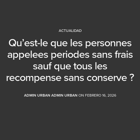
ACTUALIDAD
Qu’est-le que les personnes
appelees periodes sans frais
sauf que tous les
recompense sans conserve ?
ADMIN URBAN ADMIN URBAN
ON FEBRERO 16, 2026