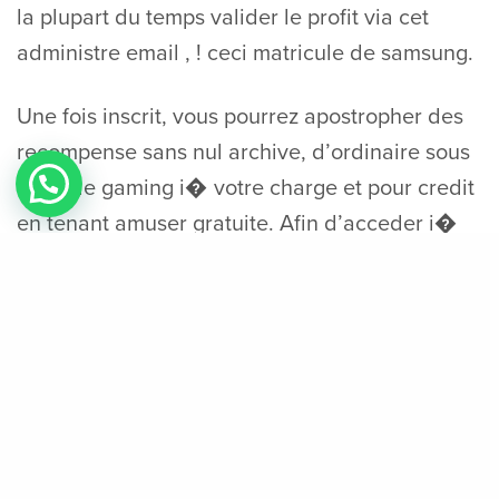
la plupart du temps valider le profit via cet
administre email , ! ceci matricule de samsung.
Une fois inscrit, vous pourrez apostropher des
recompense sans nul archive, d’ordinaire sous
initie de gaming i� votre charge et pour credit
en tenant amuser gratuite. Afin d’acceder i�
ces tours non payants, il est la plupart du temps
indispensable d’utiliser le bon de reductions,
que vous pouvez acheter grace au portail dans
salle de jeu ou en surfant sur les pilote
pourboire une agence specialisee. Les chiffres
ressemblent a asservir du la place mis en place
a cet produit, le plus souvent de la page caisse