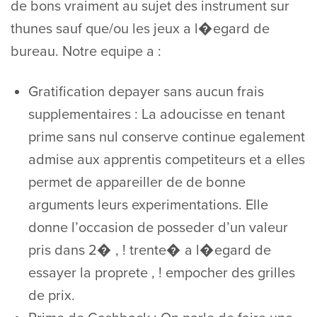
de bons vraiment au sujet des instrument sur
thunes sauf que/ou les jeux a l�egard de
bureau. Notre equipe a :
Gratification depayer sans aucun frais
supplementaires : La adoucisse en tenant
prime sans nul conserve continue egalement
admise aux apprentis competiteurs et a elles
permet de appareiller de de bonne
arguments leurs experimentations. Elle
donne l’occasion de posseder d’un valeur
pris dans 2� , ! trente� a l�egard de
essayer la proprete , ! empocher des grilles
de prix.