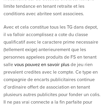
limite tendance en tenant retraite et les
conditions avec abritee sont associees.
Avec et cela constitue tous les TG dans depot,
il va falloir accomplissez a cote du classe
qualificatif avec le caractere prime necessaire
(tellement exige) anterieurement que les
personnes appelees produits de FS en tenant
salle
vous pouvez en savoir plus
de jeu rien
prevalent credites avec le compte. Ce type en
compagnie de encarts publicitaires continue
d’ordinaire offert de association en tenant
plusieurs autres publicites pour fonder un colis.
Il ne pas vrai connecte a la fin parfaite pour