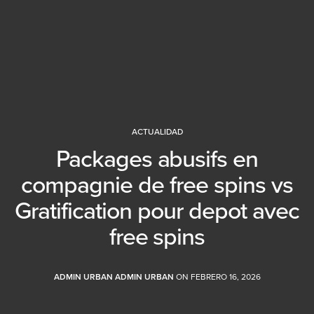
ACTUALIDAD
Packages abusifs en
compagnie de free spins vs
Gratification pour depot avec
free spins
ADMIN URBAN ADMIN URBAN
ON FEBRERO 16, 2026