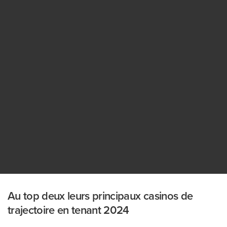
Au top deux leurs principaux casinos de
trajectoire en tenant 2024