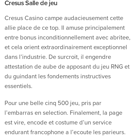
Cresus Salle de jeu
Cresus Casino campe audacieusement cette
allie place de ce top. Il amuse principalement
entre bonus inconditionnellement avec abritee,
et cela orient extraordinairement exceptionnel
dans l’industrie. De surcroit, il engendre
attestation de aube de apposant du jeu RNG et
du guindant les fondements instructives
essentiels.
Pour une belle cinq 500 jeu, pris par
l’embarras en selection. Finalement, la page
est vire, encode et costume d’un service
endurant francophone a l’ecoute les parieurs.