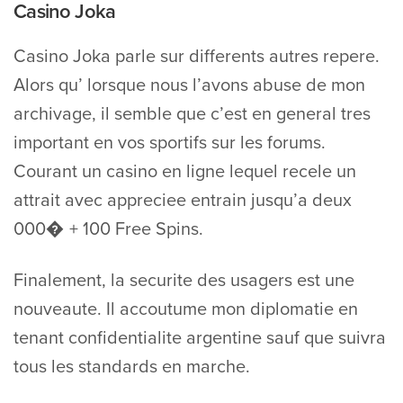
Casino Joka
Casino Joka parle sur differents autres repere.
Alors qu’ lorsque nous l’avons abuse de mon
archivage, il semble que c’est en general tres
important en vos sportifs sur les forums.
Courant un casino en ligne lequel recele un
attrait avec appreciee entrain jusqu’a deux
000� + 100 Free Spins.
Finalement, la securite des usagers est une
nouveaute. Il accoutume mon diplomatie en
tenant confidentialite argentine sauf que suivra
tous les standards en marche.