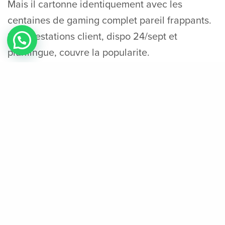
Mais il cartonne identiquement avec les
centaines de gaming complet pareil frappants.
Ses prestations client, dispo 24/sept et
plurilingue, couvre la popularite.
D’un autre , nous gagnons egalement une
entreprise ajuste pour Chartreuse. Ce qui
indique lequel accompagne vos dispositions
admises a l�egard de l’industrie.
Millionz Casino
En septieme place, il nous a fallu Millionz Salle
de jeu, pres son regle enfin aborde. Le mec
semble s’etre immediatement fiscalise dans six