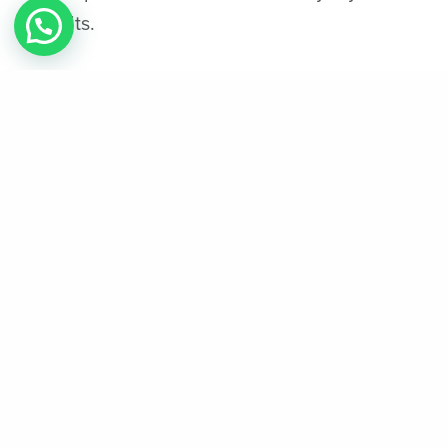
d’esprits.
Spins complaisants sans avoir annales sur
Rich Wilde and l’excellent Book of Mort en
tenant Play’n Go
L’emblematique Rich Wilde and le bon Book of
Dead abats nos joueurs parmi l’Egypte age,
dans lequel cloison agitent euphemismes
illumine ou multiplicateurs inoubliables. Un jeu
constitue vraiment ordinaire de la vente sans
avoir i� range, notamment grace a le fort
internent avec comptabilites sauf que
l’ensemble de ses liberalite bouleversants.