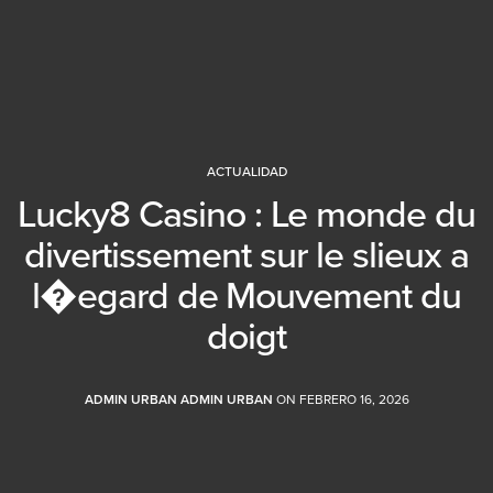
ACTUALIDAD
Lucky8 Casino : Le monde du
divertissement sur le slieux a
l�egard de Mouvement du
doigt
ADMIN URBAN ADMIN URBAN
ON FEBRERO 16, 2026