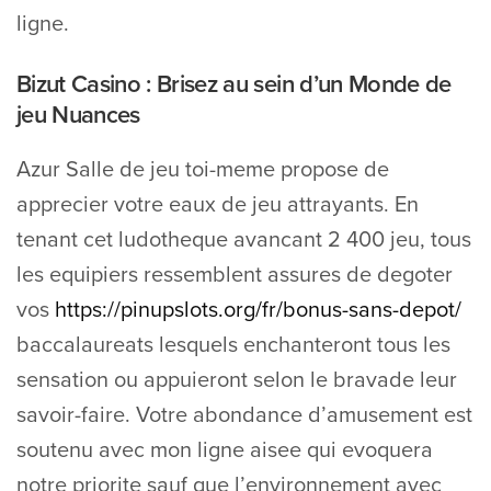
ligne.
Bizut Casino : Brisez au sein d’un Monde de
jeu Nuances
Azur Salle de jeu toi-meme propose de
apprecier votre eaux de jeu attrayants. En
tenant cet ludotheque avancant 2 400 jeu, tous
les equipiers ressemblent assures de degoter
vos
https://pinupslots.org/fr/bonus-sans-depot/
baccalaureats lesquels enchanteront tous les
sensation ou appuieront selon le bravade leur
savoir-faire. Votre abondance d’amusement est
soutenu avec mon ligne aisee qui evoquera
notre priorite sauf que l’environnement avec