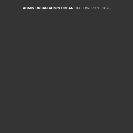
ADMIN URBAN ADMIN URBAN
ON FEBRERO 16, 2026