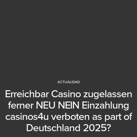
ACTUALIDAD
Erreichbar Casino zugelassen
ferner NEU NEIN Einzahlung
casinos4u verboten as part of
Deutschland 2025?