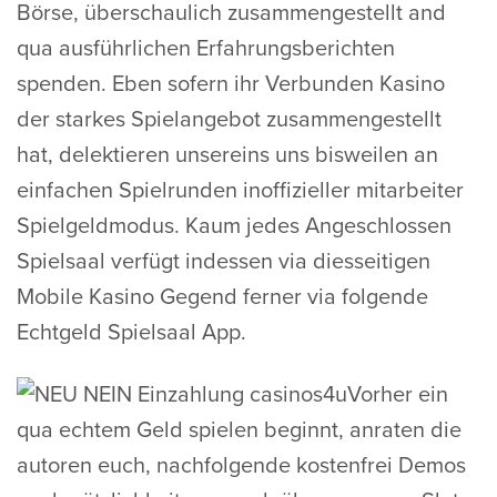
Börse, überschaulich zusammengestellt and
qua ausführlichen Erfahrungsberichten
spenden. Eben sofern ihr Verbunden Kasino
der starkes Spielangebot zusammengestellt
hat, delektieren unsereins uns bisweilen an
einfachen Spielrunden inoffizieller mitarbeiter
Spielgeldmodus. Kaum jedes Angeschlossen
Spielsaal verfügt indessen via diesseitigen
Mobile Kasino Gegend ferner via folgende
Echtgeld Spielsaal App.
Vorher ein
qua echtem Geld spielen beginnt, anraten die
autoren euch, nachfolgende kostenfrei Demos