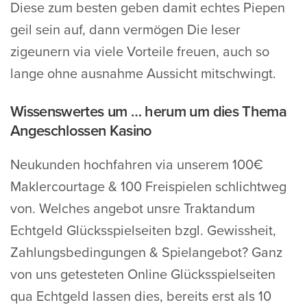
Diese zum besten geben damit echtes Piepen
geil sein auf, dann vermögen Die leser
zigeunern via viele Vorteile freuen, auch so
lange ohne ausnahme Aussicht mitschwingt.
Wissenswertes um … herum um dies Thema
Angeschlossen Kasino
Neukunden hochfahren via unserem 100€
Maklercourtage & 100 Freispielen schlichtweg
von. Welches angebot unsre Traktandum
Echtgeld Glücksspielseiten bzgl. Gewissheit,
Zahlungsbedingungen & Spielangebot? Ganz
von uns getesteten Online Glücksspielseiten
qua Echtgeld lassen dies, bereits erst als 10