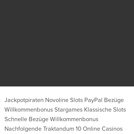
Jackpotpiraten Novoline Slots PayPal Bezüge
Willkommenbonus Stargames Klassische Slots
Schnelle Bezüge Willkommenbonus
Nachfolgende Traktandum 10 Online Casinos