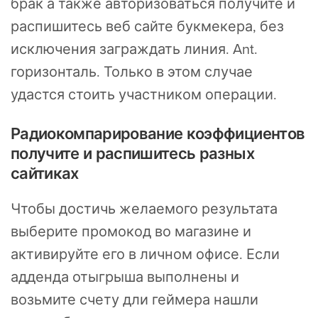
брак а также авторизоваться получите и
распишитесь веб сайте букмекера, без
исключения заграждать линия. Ant.
горизонталь. Только в этом случае
удастся стоить участником операции.
Радиокомпарирование коэффициентов
получите и распишитесь разных
сайтиках
Чтобы достичь желаемого результата
выберите промокод во магазине и
активируйте его в личном офисе. Если
адденда отыгрыша выполнены и
возьмите счету дли геймера нашли