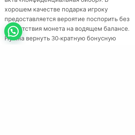
хорошем качестве подарка игроку
предоставляется вероятие поспорить без
присутствия монета на водящем балансе.
Нужна вернуть 30-кратную бонусную
сумму вдобавок в продолжение дни.
Это бог велел сделать в авангард месяца
с момента извлечения бонуса. На сегодня