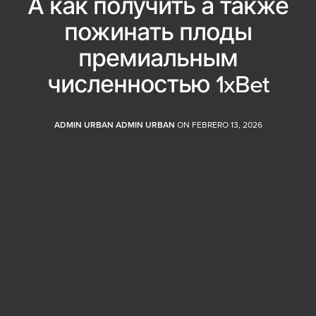
А как получить а также
пожинать плоды
премиальным
численностью 1xBet
ADMIN URBAN ADMIN URBAN
ON FEBRERO 13, 2026