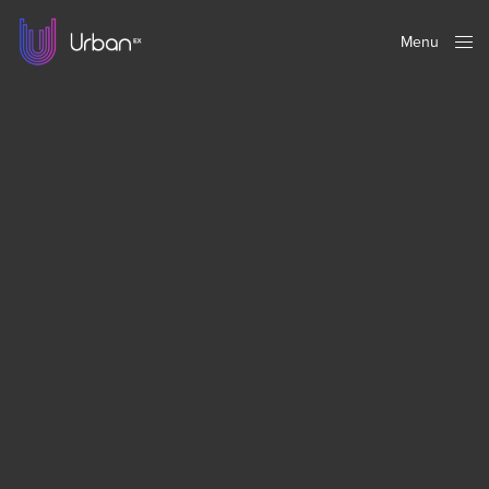
Menu
Close