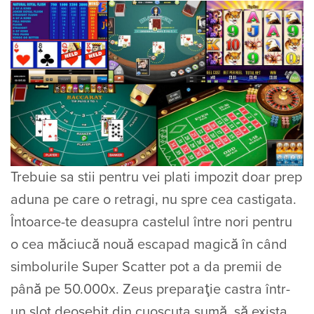
Trebuie sa stii pentru vei plati impozit doar prep
aduna pe care o retragi, nu spre cea castigata.
Întoarce-te deasupra castelul între nori pentru
o cea măciucă nouă escapad magică în când
simbolurile Super Scatter pot a da premii de
până pe 50.000x. Zeus preparaţie castra într-
un slot deosebit din cuoscuta sumă, să exista