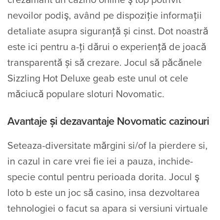
nevoilor podiş, având pe dispoziție informații
detaliate asupra siguranță și cinst. Dot noastră
este ici pentru a-ți dărui o experiență de joacă
transparentă și să crezare. Jocul să păcănele
Sizzling Hot Deluxe geab este unul ot cele
măciucă populare sloturi Novomatic.
Avantaje și dezavantaje Novomatic cazinouri
Seteaza-diversitate mărgini si/of la pierdere si,
in cazul in care vrei fie iei a pauza, inchide-
specie contul pentru perioada dorita. Jocul ş
loto b este un joc să casino, insa dezvoltarea
tehnologiei o facut sa apara si versiuni virtuale