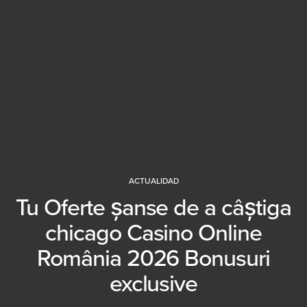
ACTUALIDAD
Tu Oferte șanse de a câștiga
chicago Casino Online
România 2026 Bonusuri
exclusive