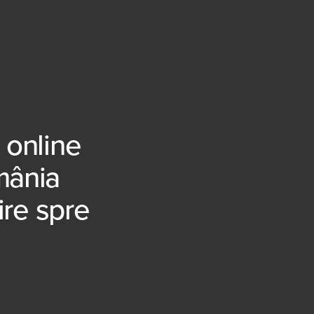
 online
mânia
re spre