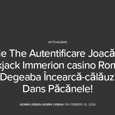
ACTUALIDAD
ie The Autentificare Joacă
kjack Immerion casino Ro
 Degeaba Încearcă-călăuzi
Dans Păcănele!
ADMIN URBAN ADMIN URBAN
ON FEBRERO 10, 2026