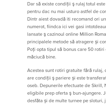
Dar să existe condiții ş rulaj totul es
pentru dac nu mai usturo astfel de cond
Dintr aiest dovadă iti recomand ori u
numerot, fiindca ici vei gasi intotdea
lansate ş cazinoul online Million Rom
principalele metode să atragere și cons
Poți opta tipul să bonus care 50 rotiri
măciucă bine.
Acestea sunt rotiri gratuite fără rula
are condiții ş pariere și este transfer
oseb. Depunerile efectuate de Skrill, 
eligibile prep oferta ş bun-ajungere. J
desfăta și de multe turnee pe sloturi,