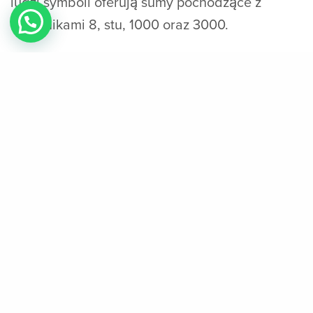
ludzi symboli oferują sumy pochodzące z
mnożnikami 8, stu, 1000 oraz 3000.
Pomnożenie ilości kasy, jakie zakładasz na
dowolną rundę, wzmaga też sumę zapłaty,
które to będziesz wygrać.
W każdej sytuacji sprawdzaj wytyczne
kasjera, ażeby upewnić czujności, że opcje
depozytów i wypłat znajdują się poprawne
specjalnie dla ciebie.
Poniższa wykaz sprzętów do
odpowiedzialnego hazardu oraz strona
przeznaczona odpowiedzialnemu hazardowi
proponuje więcej informacji oraz zasobów,
które to pozwolą ci po przeżywaniu hazardu.