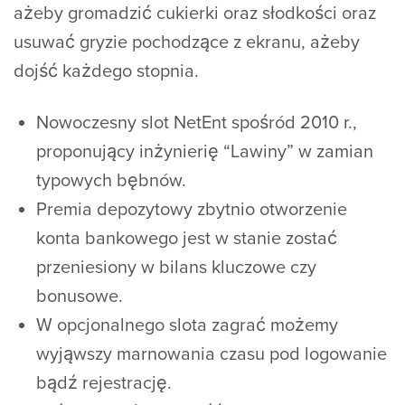
ażeby gromadzić cukierki oraz słodkości oraz
usuwać gryzie pochodzące z ekranu, ażeby
dojść każdego stopnia.
Nowoczesny slot NetEnt spośród 2010 r.,
proponujący inżynierię “Lawiny” w zamian
typowych bębnów.
Premia depozytowy zbytnio otworzenie
konta bankowego jest w stanie zostać
przeniesiony w bilans kluczowe czy
bonusowe.
W opcjonalnego slota zagrać możemy
wyjąwszy marnowania czasu pod logowanie
bądź rejestrację.