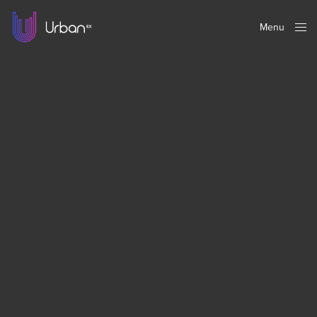
Menu
Close