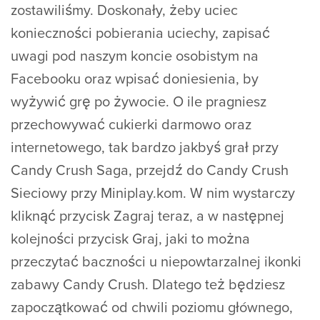
zostawiliśmy. Doskonały, żeby uciec
konieczności pobierania uciechy, zapisać
uwagi pod naszym koncie osobistym na
Facebooku oraz wpisać doniesienia, by
wyżywić grę po żywocie. O ile pragniesz
przechowywać cukierki darmowo oraz
internetowego, tak bardzo jakbyś grał przy
Candy Crush Saga, przejdź do Candy Crush
Sieciowy przy Miniplay.kom. W nim wystarczy
kliknąć przycisk Zagraj teraz, a w następnej
kolejności przycisk Graj, jaki to można
przeczytać baczności u niepowtarzalnej ikonki
zabawy Candy Crush. Dlatego też będziesz
zapoczątkować od chwili poziomu głównego,