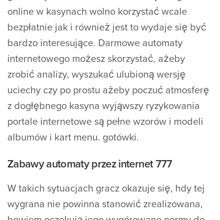
online w kasynach wolno korzystać wcale
bezpłatnie jak i również jest to wydaje się być
bardzo interesujące. Darmowe automaty
internetowego możesz skorzystać, ażeby
zrobić analizy, wyszukać ulubioną wersję
uciechy czy po prostu ażeby poczuć atmosferę
z dogłębnego kasyna wyjąwszy ryzykowania
portale internetowe są pełne wzorów i modeli
albumów i kart menu. gotówki.
Zabawy automaty przez internet 777
W takich sytuacjach gracz okazuje się, hdy tej
wygrana nie powinna stanowić zrealizowana,