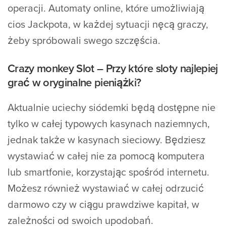
operacji. Automaty online, które umożliwiają
cios Jackpota, w każdej sytuacji nęcą graczy,
żeby spróbowali swego szczęścia.
Crazy monkey Slot – Przy które sloty najlepiej
grać w oryginalne pieniążki?
Aktualnie uciechy siódemki będą dostępne nie
tylko w całej typowych kasynach naziemnych,
jednak także w kasynach sieciowy. Będziesz
wystawiać w całej nie za pomocą komputera
lub smartfonie, korzystając spośród internetu.
Możesz również wystawiać w całej odrzucić
darmowo czy w ciągu prawdziwe kapitał, w
zależności od swoich upodobań.