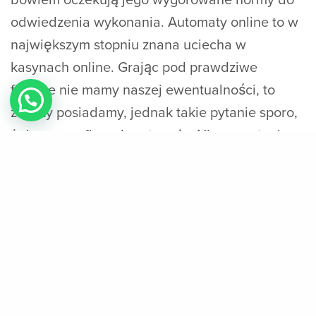
bowiem oczekują jego wygórowane normy do
odwiedzenia wykonania. Automaty online to w
największym stopniu znana uciecha w
kasynach online. Grając pod prawdziwe
finanse nie mamy naszej ewentualności, to
znaczy posiadamy, jednak takie pytanie sporo,
żeby naszą firmę kosztowało. Nim przystąpimy
do uciechy zbyt kasę lepiej więc zapoznać się
wraz z podażą automatów online.
Serie zwycięstw będą zatem myślą
przypadku i powodzenia gracza.
Zamysłem ludzi automatów wydaje się być
zapewnianie graczowi kiedy
najkorzystniejszych doznań