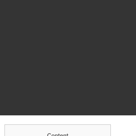
Content