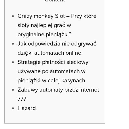
Crazy monkey Slot – Przy które
sloty najlepiej grać w
oryginalne pieniążki?
Jak odpowiedzialnie odgrywać
dzięki automatach online
Strategie płatności sieciowy
używane po automatach w
pieniążki w całej kasynach
Zabawy automaty przez internet
777
Hazard