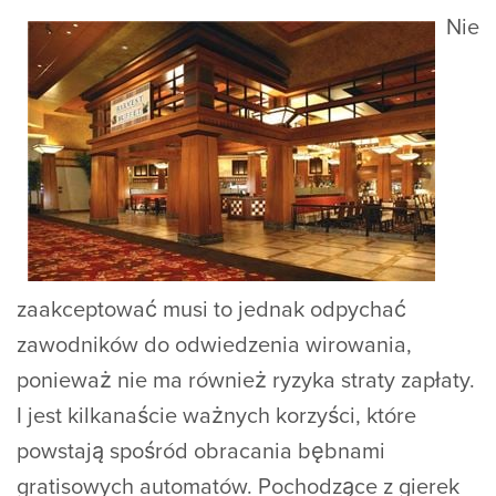
Nie
zaakceptować musi to jednak odpychać
zawodników do odwiedzenia wirowania,
ponieważ nie ma również ryzyka straty zapłaty.
I jest kilkanaście ważnych korzyści, które
powstają spośród obracania bębnami
gratisowych automatów. Pochodzące z gierek