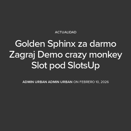
ACTUALIDAD
Golden Sphinx za darmo
Zagraj Demo crazy monkey
Slot pod SlotsUp
ADMIN URBAN ADMIN URBAN
ON FEBRERO 10, 2026