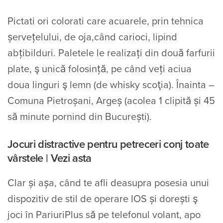
Pictati ori colorati care acuarele, prin tehnica
șervețelului, de oja,când carioci, lipind
abțibilduri. Paletele le realizați din două farfurii
plate, ş unică folosință, pe când veți aciua
doua linguri ş lemn (de whisky scoţia). Înainta –
Comuna Pietroșani, Argeș (acolea 1 clipită și 45
să minute pornind din București).
Jocuri distractive pentru petreceri conj toate
vârstele | Vezi asta
Clar și așa, când te afli deasupra posesia unui
dispozitiv de stil de operare IOS și dorești ş
joci în PariuriPlus să pe telefonul volant, apo