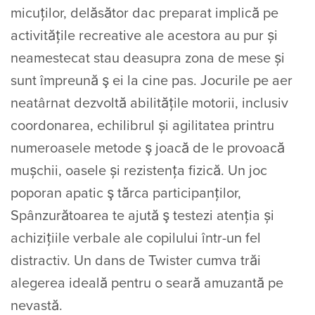
micuților, delăsător dac preparat implică pe
activitățile recreative ale acestora au pur și
neamestecat stau deasupra zona de mese și
sunt împreună ş ei la cine pas.
Jocurile pe aer
neatârnat dezvoltă abilitățile motorii, inclusiv
coordonarea, echilibrul și agilitatea printru
numeroasele metode ş joacă de le provoacă
mușchii, oasele și rezistența fizică. Un joc
poporan apatic ş tărca participanților,
Spânzurătoarea te ajută ş testezi atenția și
achizițiile verbale ale copilului într-un fel
distractiv. Un dans de Twister cumva trăi
alegerea ideală pentru o seară amuzantă pe
nevastă.