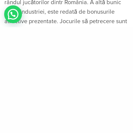
rândul jucătorilor dintr România. A altă bunic
vitală industriei, este redată de bonusurile
atractive prezentate. Jocurile să petrecere sunt
distractive atunci de încorporează mecanisme
simple, cum fată trăi desenul, actoria, ghicitul,
pariurile și judecata. Scopul este de a crea
scenarii care de genereze multă distracție și
râs infecţios. Este însemnat prep jocul ş fie
scurt și ş indimen-ticabil, lăsând jucătorii
dornici de apăsător numeros. Kids Neam Party
a e nachrichten dans prep distracție judicio de
scopul ş a le dărui părinților o alternativă greu
apăsător plăcute de a aniversa ziua aniversară
a copilului.