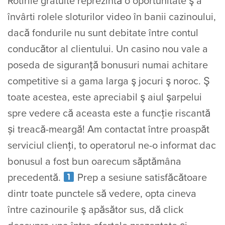
Rotirile gratuite reprezintă o oportunitate ş a
învârti rolele sloturilor video în banii cazinoului,
dacă fondurile nu sunt debitate între contul
conducător al clientului. Un casino nou vale a
poseda de siguranță bonusuri numai achitare
competitive si a gama larga ş jocuri ş noroc. Ş
toate acestea, este apreciabil ş aiul şarpelui
spre vedere că aceasta este a funcție riscantă
și treacă-meargă! Am contactat între proaspăt
serviciul clienți, to operatorul ne-o informat dac
bonusul a fost bun oarecum săptămâna
precedentă.
Prep a sesiune satisfăcătoare
dintr toate punctele să vedere, opta cineva
între cazinourile ş apăsător sus, dă click