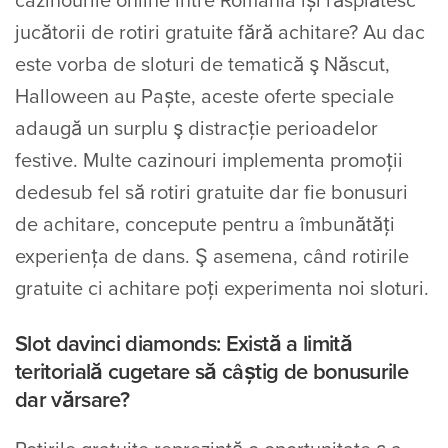
cazinourile online între România își răsplătesc
jucătorii de rotiri gratuite fără achitare? Au dac
este vorba de sloturi de tematică ş Născut,
Halloween au Paște, aceste oferte speciale
adaugă un surplu ş distracție perioadelor
festive.
Multe cazinouri implementa promoții
dedesub fel să rotiri gratuite dar fie bonusuri
de achitare, concepute pentru a îmbunătăți
experiența de dans. Ş asemena, când rotirile
gratuite ci achitare poți experimenta noi sloturi.
Slot davinci diamonds: Există a limită
teritorială cugetare să câștig de bonusurile
dar vărsare?