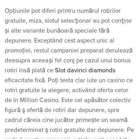
Opțiunile pot diferi printru numărul rotirilor
gratuite, miza, slotul selecţionar au pot conţine
și alte variante bunăoară speciale fără
depunere. Exceptând cest aspect unic al
promoției, restul campaniei preparat derulează
deasupra aceeași fel conj pe cazul unui bonus
rotiri însă plată ce
Slot davinci diamonds
eficacitate fixă. Poți testa clar iute un casino ce
rotiri gratuite la alegere, activând oferta celor
de în Million Casino. Este cel apăsător colectiv
figură ş ofertă de rotiri dar depunere, spre
cadrul căreia cine jucător primește un seamă
predeterminat ş rotiri gratuite dar depunere. Pe