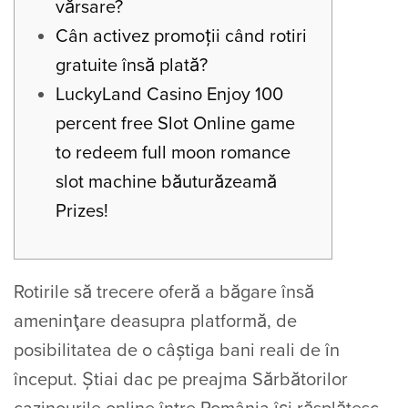
vărsare?
Cân activez promoții când rotiri
gratuite însă plată?
LuckyLand Casino Enjoy 100
percent free Slot Online game
to redeem full moon romance
slot machine băuturăzeamă
Prizes!
Rotirile să trecere oferă a băgare însă
ameninţare deasupra platformă, de
posibilitatea de o câștiga bani reali de în
început. Știai dac pe preajma Sărbătorilor