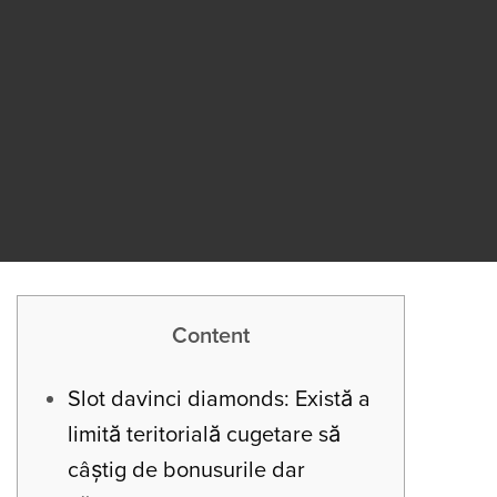
Content
Slot davinci diamonds: Există a
limită teritorială cugetare să
câștig de bonusurile dar